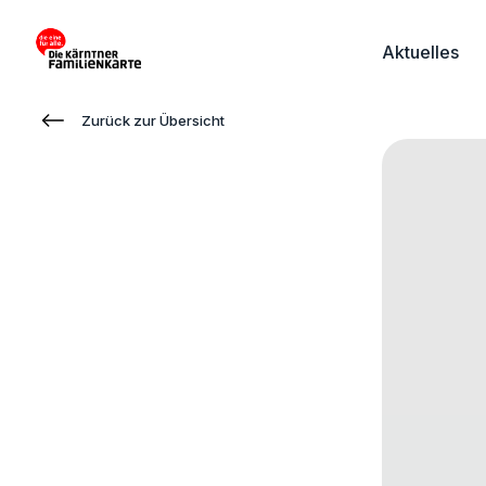
Aktuelles
Zum
Zur
Zurück zur Übersicht
Inhalt
Fußzeile
springen
springen